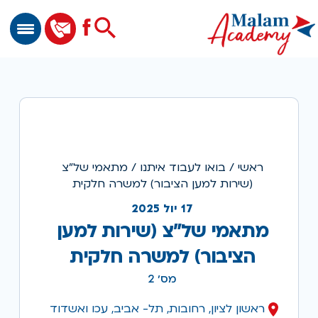
שִׂים
לֵב:
Search
for:
בְּאֲתָר
Search Button
זֶה
מֻפְעֶלֶת
מַעֲרֶכֶת
נָגִישׁ
בִּקְלִיק
הַמְּסַיַּעַת
לִנְגִישׁוּת
הָאֲתָר.
ראשי
/
בואו לעבוד איתנו
/
מתאמי של”צ
(שירות למען הציבור) למשרה חלקית
17 יול 2025
מתאמי של"צ (שירות למען
הציבור) למשרה חלקית
מס׳ 2
ראשון לציון, רחובות, תל- אביב, עכו ואשדוד