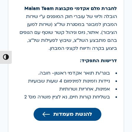
לחברת מלם אקדמי מקבוצת Malam Team
הובלה וליווי של עוברי חוק המופנים ע"י שירות
המבחן למבוגר במסגרת של"צ (שירות למען
הציבור). איתור, גיוס וניהול קשר שוטף עם הגופים
בהם מתבצע השל"צ, שיבוץ לפעילות של"צ,
ביצוע בקרה ודיווח לקציני המבחן.
הפעל/כ
דרישות התפקיד:
בוגר/ת תואר אקדמי ראשון- חובה.
ניידות וזמינות למינימום 4 שעות שבועיות
אמינות, אחריות ושרותיות
בשליחת קורות חיים, נא לציין משרה מס' 2
להגשת מעמדות