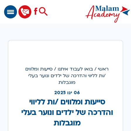
שִׂים
לֵב:
Search
for:
בְּאֲתָר
Search Button
זֶה
מֻפְעֶלֶת
מַעֲרֶכֶת
נָגִישׁ
בִּקְלִיק
הַמְּסַיַּעַת
לִנְגִישׁוּת
הָאֲתָר.
ראשי
/
בואו לעבוד איתנו
/
סייעות ומלווים
/ות לליווי והדרכה של ילדים ונוער בעלי
מוגבלות
06 ינו 2025
סייעות ומלווים /ות לליווי
והדרכה של ילדים ונוער בעלי
מוגבלות