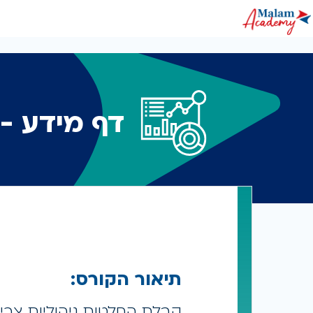
שִׂים
לֵב:
בְּאֲתָר
זֶה
מֻפְעֶלֶת
מַעֲרֶכֶת
נָגִישׁ
בִּקְלִיק
הַמְּסַיַּעַת
לִנְגִישׁוּת
הָאֲתָר.
לְחַץ
Control-
F11
לְהַתְאָמַת
דף מידע - קורס nalyst
הָאֲתָר
לְעִוְורִים
הַמִּשְׁתַּמְּשִׁים
בְּתוֹכְנַת
קוֹרֵא־מָסָךְ;
לְחַץ
Control-
F10
לִפְתִיחַת
תַּפְרִיט
נְגִישׁוּת.
תיאור הקורס:
קבלת החלטות ניהוליות צריכ