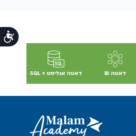
נגי
דאטה BI
דאטה אנליסט + SQL