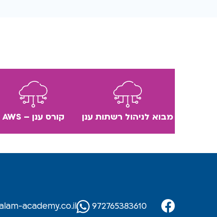
מבוא לניהול רשתות ענן
קורס ענן – AWS
lam-academy.co.il
972765383610