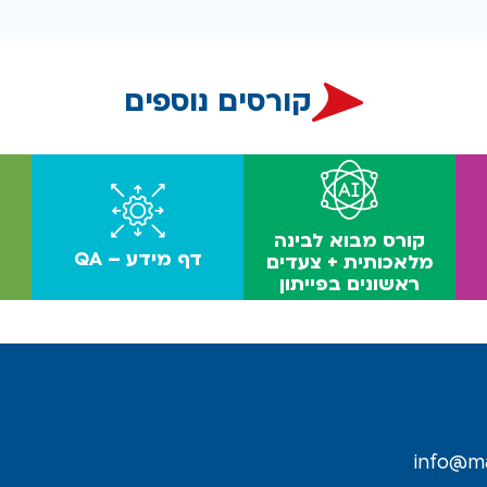
קורסים נוספים
‫קורס מבוא לבינה
דף מידע – QA
מלאכותית + צעדים
ראשונים בפייתון
info@ma