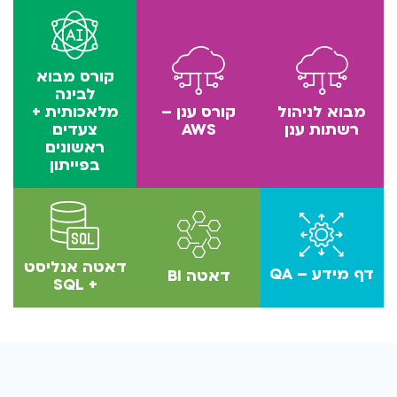
‫קורס מבוא
לבינה
מבוא לניהול
קורס ענן –
מלאכותית +
רשתות ענן
AWS
צעדים
ראשונים
בפייתון
דאטה אנליסט
דף מידע – QA
דאטה BI
+ SQL